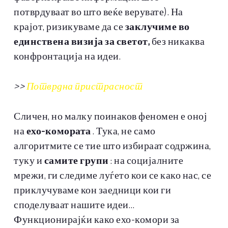
потврдуваат во што веќе верувате). На
крајот, ризикуваме да се
заклучиме во
единствена визија за светот,
без никаква
конфронтација на идеи.
>>
Потврдна пристрасност
Сличен, но малку поинаков феномен е оној
на
ехо-комората
. Тука, не само
алгоритмите се тие што избираат содржина,
туку и
самите групи
: на социјалните
мрежи, ги следиме луѓето кои се како нас, се
приклучуваме кон заедници кои ги
споделуваат нашите идеи…
Функционирајќи како ехо-комори за