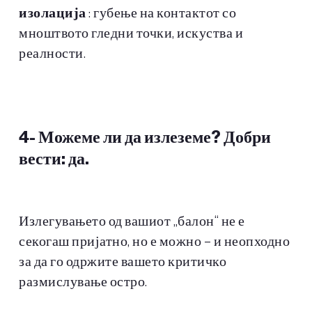
изолација
: губење на контактот со
мноштвото гледни точки, искуства и
реалности.
4- Можеме ли да излеземе? Добри
вести: да.
Излегувањето од вашиот „балон“ не е
секогаш пријатно, но е можно – и неопходно
за да го одржите вашето критичко
размислување остро.