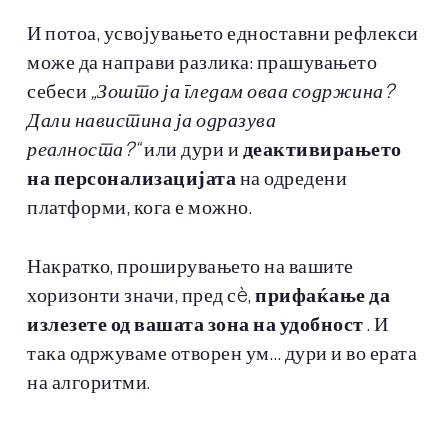
И потоа, усвојувањето едноставни рефлекси
може да направи разлика: прашувањето
себеси
„Зошто ја гледам оваа содржина?
Дали навистина ја одразува
реалноста?“
или дури и
деактивирањето
на персонализацијата
на одредени
платформи, кога е можно.
Накратко, проширувањето на вашите
хоризонти значи, пред сè,
прифаќање да
излезете од вашата зона на удобност
. И
така одржуваме отворен ум… дури и во ерата
на алгоритми.