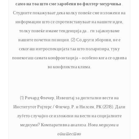
само на тоа што сме заробени во филтер-меурчиња
.
Студиите покажуваат дека колку повеќе сме изложени на
информации што се спротивставуваат на нашите идеи,
толку повеќе имаме тенденција да… ги зајакнуваме
нашите почетни позиции. (2) Со други зборови, не е
секогаш интроспекцијата таа што поларизира, туку
понекогаш самата конфронтација – особено кога се одвива
во конфликтна клима.
(1) Ричард Флечер, Извештај за дигитални вести на
Институтот Ројтерс / Флечер, Р. и Нилсен, РК (2018). Дали
луѓето случајно се изложени на вести на социјалните
медиуми? Компаративна анализа.
Нови медиуми и
општество