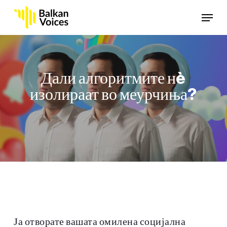
Skip
Menu
to
main
content
Дали алгоритмите нè
изолираат во меурчиња?
Ја отворате вашата омилена социјална