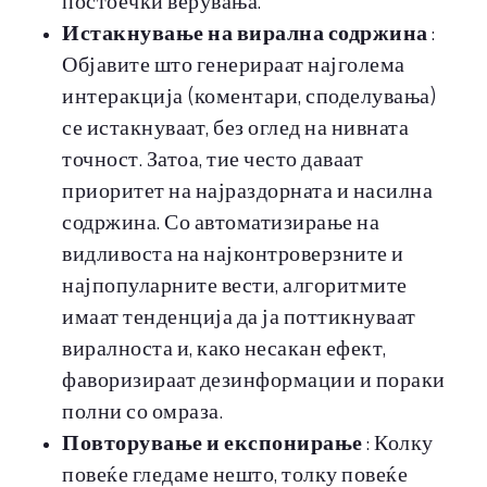
постоечки верувања.
Истакнување на вирална содржина
:
Објавите што генерираат најголема
интеракција (коментари, споделувања)
се истакнуваат, без оглед на нивната
точност. Затоа, тие често даваат
приоритет на најраздорната и насилна
содржина. Со автоматизирање на
видливоста на најконтроверзните и
најпопуларните вести, алгоритмите
имаат тенденција да ја поттикнуваат
виралноста и, како несакан ефект,
фаворизираат дезинформации и пораки
полни со омраза.
Повторување и експонирање
: Колку
повеќе гледаме нешто, толку повеќе