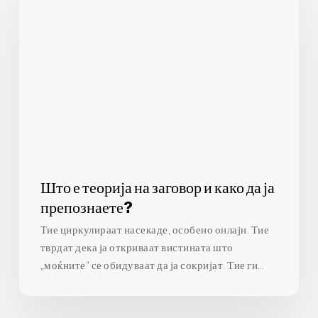
теорија
на
заговор
и
како
да
ја
препознаете?
Што е теорија на заговор и како да ја
препознаете?
Тие циркулираат насекаде, особено онлајн. Тие
тврдат дека ја откриваат вистината што
„моќните“ се обидуваат да ја сокријат. Тие ги…