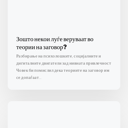
на
заговор?
Зошто некои луѓе веруваат во
теории на заговор?
Разбирање на психолошките, социјалните и
дигиталните двигатели зад нивната привлечност
Човек би помислил дека теориите на заговор им
се допаѓаат…
Разбирање
на
реториката