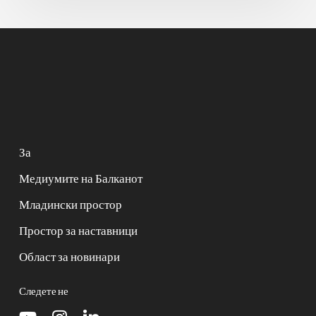
За
Медиумите на Балканот
Младински простор
Простор за наставници
Област за новинари
Следете не