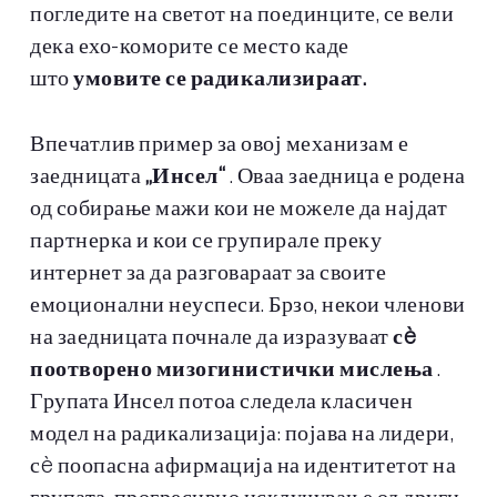
погледите на светот на поединците, се вели
дека ехо-коморите се место каде
што
умовите се радикализираат.
Впечатлив пример за овој механизам е
заедницата
„Инсел“
. Оваа заедница е родена
од собирање мажи кои не можеле да најдат
партнерка и кои се групирале преку
интернет за да разговараат за своите
емоционални неуспеси. Брзо, некои членови
на заедницата почнале да изразуваат
сè
поотворено мизогинистички мислења
.
Групата Инсел потоа следела класичен
модел на радикализација: појава на лидери,
сè поопасна афирмација на идентитетот на