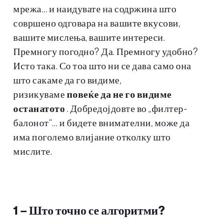
мрежа… и наидувате на содржина што
совршено одговара на вашите вкусови,
вашите мислења, вашите интереси.
Премногу погодно? Да. Премногу удобно?
Исто така. Со тоа што ни се дава само она
што сакаме да го видиме,
ризикуваме
повеќе да не го видиме
останатото
. Добредојдовте во „филтер-
балонот“… и бидете внимателни, може да
има поголемо влијание отколку што
мислите.
1 –
Што точно се алгоритми?