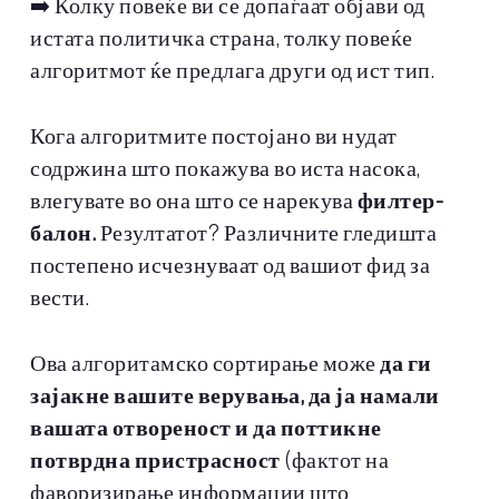
➡️ Колку повеќе ви се допаѓаат објави од
истата политичка страна, толку повеќе
алгоритмот ќе предлага други од ист тип.
Кога алгоритмите постојано ви нудат
содржина што покажува во иста насока,
влегувате во она што се нарекува
филтер-
балон.
Резултатот? Различните гледишта
постепено исчезнуваат од вашиот фид за
вести.
Ова алгоритамско сортирање може
да ги
зајакне вашите верувања, да ја намали
вашата отвореност и да поттикне
потврдна пристрасност
(фактот на
фаворизирање информации што