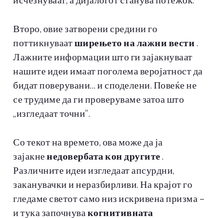
исчезнуваат, а дијалогот станува потежок.
Второ, овие затворени средини го
поттикнуваат
ширењето на лажни вести
.
Лажните информации што ги зајакнуваат
нашите идеи имаат поголема веројатност да
бидат поверувани… и споделени. Повеќе не
се трудиме да ги проверуваме затоа што
„изгледаат точни“.
Со текот на времето, ова може да ја
зајакне
недовербата кон другите
.
Различните идеи изгледаат апсурдни,
заканувачки и неразбирливи. На крајот го
гледаме светот само низ искривена призма –
и тука започнува
когнитивната