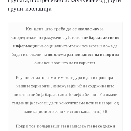
групата, прогресивно исклучување од други
групи, изолација.
Концепт што треба да се квалификува
Според некои истражувачи, луѓето кои
не бараат активно
информации
на социјалните мрежи понекогаш може да
бидат изложени на
поголема разновидност на извори
од
оние кои воопшто не ги користат.
Всушност, алгоритмите можат дури и да ги прошират
нашите хоризонти, изложувајќи нè на содржина што
никогаш не би ја барале сами. Бидејќи без нив, би имале
тенденција секогаш да ги консултираме истите извори, од
навика (истиот весник, истиот канал итн.). (1)
Покрај тоа, поларизацијата на мислењата
не се должи