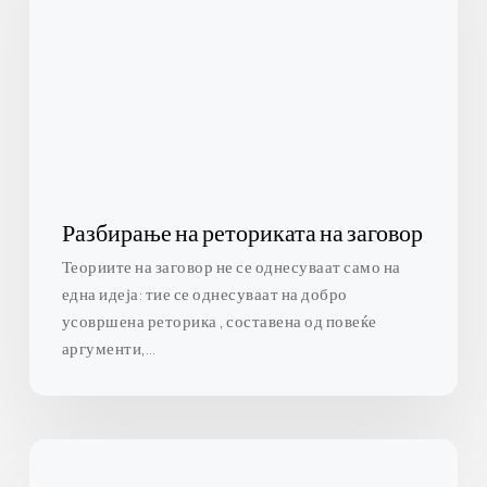
на
заговор
Разбирање на реториката на заговор
Теориите на заговор не се однесуваат само на
една идеја: тие се однесуваат на добро
усовршена реторика , составена од повеќе
аргументи,…
Што
е