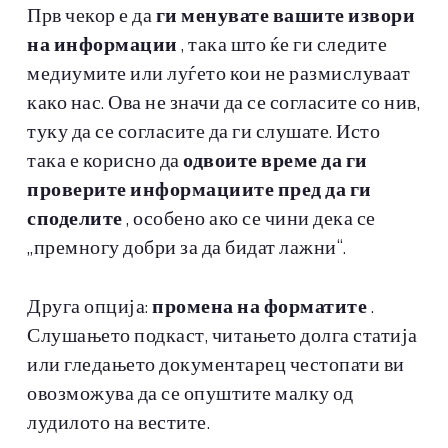
Прв чекор е да
ги менувате вашите извори
на информации
, така што ќе ги следите
медиумите или луѓето кои не размислуваат
како нас. Ова не значи да се согласите со нив,
туку да се согласите да ги слушате. Исто
така е корисно да
одвоите време да ги
проверите информациите пред да ги
споделите
, особено ако се чини дека се
„премногу добри за да бидат лажни“.
Друга опција:
промена на форматите
.
Слушањето подкаст, читањето долга статија
или гледањето документарец честопати ви
овозможува да се опуштите малку од
лудилото на вестите.