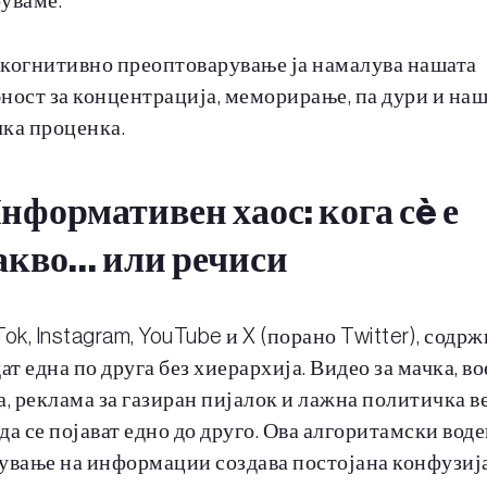
уваме.
 когнитивно преоптоварување ја намалува нашата
ност за концентрација, меморирање, па дури и на
ка проценка.
нформативен хаос: кога сè е
акво… или речиси
Tok, Instagram, YouTube и X (порано Twitter), содр
дат една по друга без хиерархија. Видео за мачка, в
а, реклама за газиран пијалок и лажна политичка в
да се појават едно до друго. Ова алгоритамски вод
ување на информации создава постојана конфузија