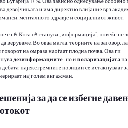
 во Бугарија 17%. Ова зависно однесување особено 
ва девојчињата и има директно влијание врз акад
манси, менталното здравје и социјалниот живот.
 не е сè. Кога сè станува „информација“, повеќе не 
 да веруваме. Во оваа магла, теориите на заговор, 
и говорот на омраза наоѓаат плодна почва. Ова ги
кнува
дезинформациите
, но и
поларизацијата
на
а дебата: најекстремните позиции се истакнуваат з
нерираат најголем ангажман.
ешенија за да се избегне даве
потокот