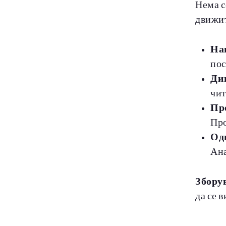
Нема с
движит
На
пос
Ди
чит
Пр
Про
Од
Ана
Зборув
да се 