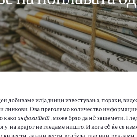
ден добиваме илјадници известувања, пораки, видеа
 и линкови. Ова преголемо количество информации
о како
инфозитет
, може брзо да нè зашемети. Гле
гу, на крајот не гледаме ништо. И кога сè ќе се из
ски вести, лажни вести, возбуда, гласини, реклами 