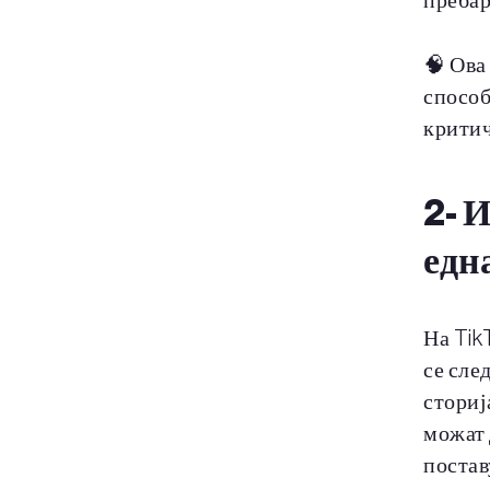
пребар
🧠 Ова
способ
критич
2-
И
едн
На Tik
се сле
сториј
можат 
постав