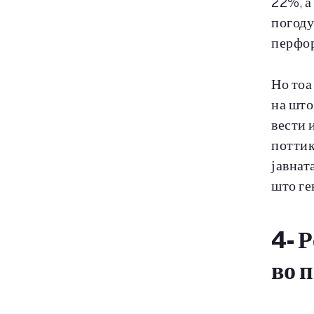
22%, а
погоду
перфор
Но тоа
на што
вести 
потти
јавнат
што ге
4- Р
во 