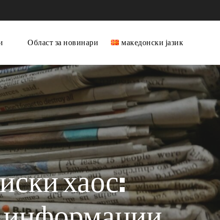
и
Област за новинари
македонски јазик
Français
English
Bosanski
Shqip
македонски јазик
иски хаос:
д информации