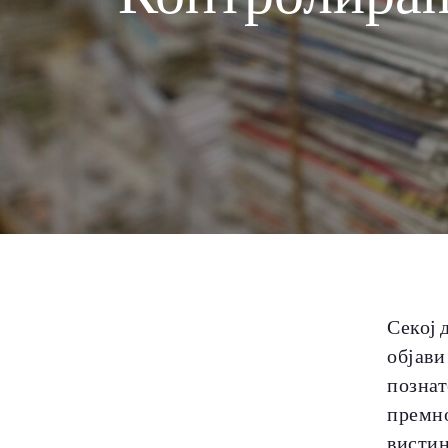
Секој 
објави
познат
премно
вистин