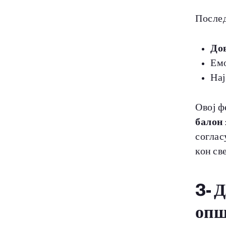
После
До
Емо
Нај
Овој ф
балон
соглас
кон св
3- 
опш