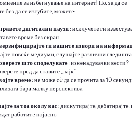
омнение за избегнување на интернет! Но, за да се
е без да се изгубите, можете:
правете дигитални паузи
: исклучете ги известув
тавете време без екран
верзифицирајте ги вашите извори на информа
ајте повеќе медиуми, слушајте различни гледишта
оверете што споделувате
: изненадувачки вести?
верете пред да ставите „лајк“
војте време
: не може сè да се прочита за 10 секунд
лизата бара малку перспектива.
ајте за тоа околу вас
: дискутирајте, дебатирајте,
видат работите појасно.