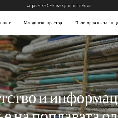
Un projet de CFI développement médias
канот
Младински простор
Простор за наставниц
ство и информац
е на поплавата о