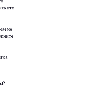
ги
емските
знаеме
лажните
атоа
ње