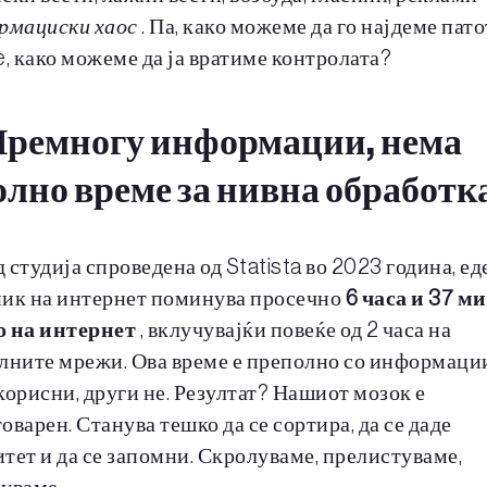
рмациски хаос
. Па, како можеме да го најдеме пат
è, како можеме да ја вратиме контролата?
ремногу информации, нема
олно време за нивна обработк
 студија спроведена од Statista во 2023 година, ед
ик на интернет поминува просечно
6 часа и 37 м
о на интернет
, вклучувајќи повеќе од 2 часа на
лните мрежи. Ова време е преполно со информаци
корисни, други не. Резултат? Нашиот мозок е
оварен. Станува тешко да се сортира, да се даде
тет и да се запомни. Скролуваме, прелистуваме,