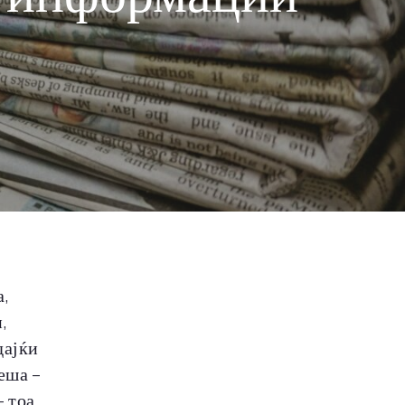
,
,
дајќи
меша –
– тоа