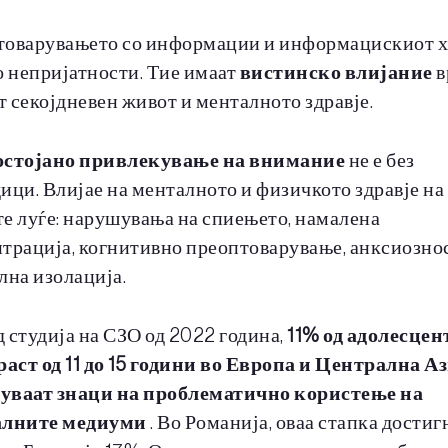
оварувањето со информации и информацискиот х
о непријатности. Тие имаат
вистинско влијание
в
 секојдневен живот и менталното здравје.
остојано привлекување на внимание
не е без
ици. Влијае на менталното и физичкото здравје на
е луѓе: нарушувања на спиењето, намалена
трација, когнитивно преоптоварување, анксиознос
лна изолација.
 студија на СЗО од 2022 година,
11% од адолесцен
раст од 11 до 15 години во Европа и Централна А
уваат знаци на проблематично користење на
алните медиуми
. Во Романија, оваа стапка достиг