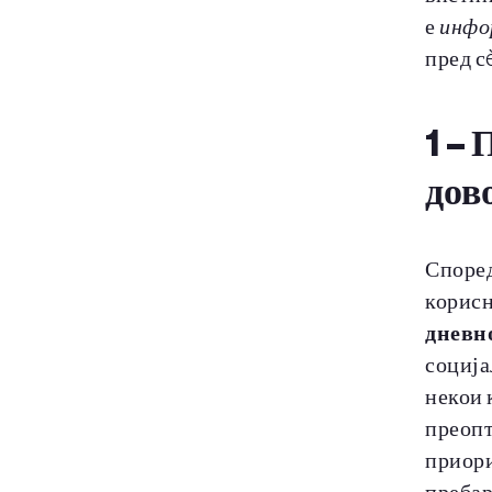
е
инфо
пред с
1 –
П
дов
Според
корисн
дневн
соција
некои 
преопт
приори