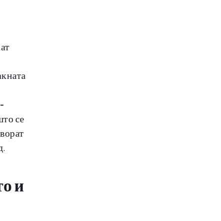
аат
акната
-
што се
творат
д.
то и