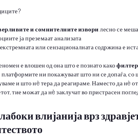
диците?
верливите и сомнителните извори
лесно се меш
циите ја преземаат анализата
екстремната или сензационалната содржина е ист
еномен е влошен од она што е познато како
филтер
: платформите ни покажуваат што ни се допаѓа, со 
уваме и што нè тера да реагираме. Наместо да нè о
етот, тие можат да нè заклучат во пристрасен погле
Длабоки влијанија врз здравје
теството