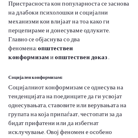
Пристрасноста кон популарноста се заснова
на длабоки психолошки и социјални
механизми кои влијаат на тоа како ги
перцепираме и донесуваме одлуките.
Главно се објаснува со два
феномена:
општествен
конформизам
и
општествен доказ
.
Социјален конформизам:
Социјалниот конформизам се однесува на
тенденцијата на поединците да ги усвојат
однесувањата, ставовите или верувањата на
групата на која припаѓаат, честопати за да
бидат прифатени или да избегнат
исклучување. Овој феномен е особено