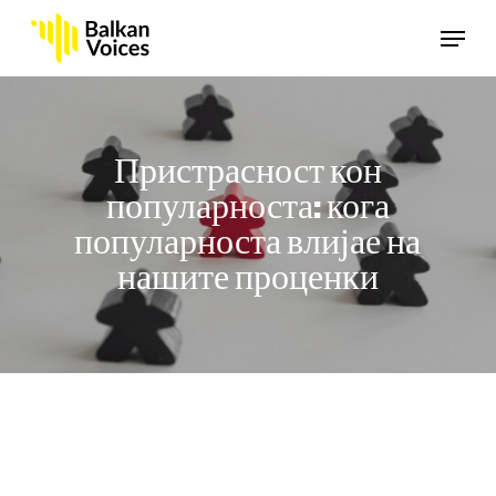
Skip
Menu
to
main
content
Пристрасност кон
популарноста: кога
популарноста влијае на
нашите проценки