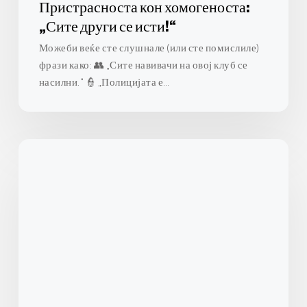
Пристрасноста кон хомогеноста:
„Сите други се исти!“
Можеби веќе сте слушнале (или сте помислиле)
фрази како: 👥 „Сите навивачи на овој клуб се
насилни.“ 👮 „Полицијата е…
Пристрасност
на
пропорционалноста:
кога
мислиме
дека
секој
ефект