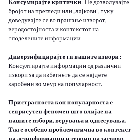
Консумирајте критички
: Не дозволувајте
бројот на прегледи или „лајкови“, туку
доведувајте се во прашање изворот,
веродостојноста и контекстот на
споделените информации.
Диверзифицирајте ги вашите извори
:
Консултирајте информации од различни
извори за да избегнете да се најдете
заробени во меур на популарност.
Пристрасноста кон популарноста е
сеприсутен феномен што влијае на
нашите избори, верувања и однесувања.
Таа е особено проблематична во контекст
на дезинформации и теории на заговор,