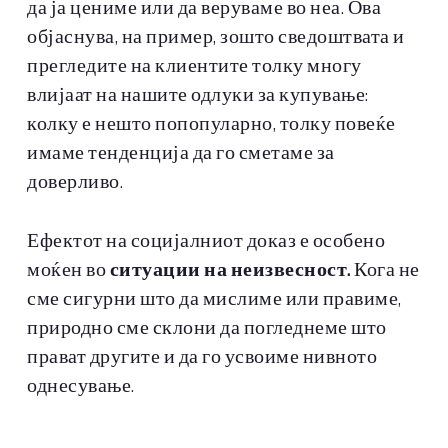
да ја цениме или да веруваме во неа. Ова
објаснува, на пример, зошто сведоштвата и
прегледите на клиентите толку многу
влијаат на нашите одлуки за купување:
колку е нешто попопуларно, толку повеќе
имаме тенденција да го сметаме за
доверливо.
Ефектот на социјалниот доказ е особено
моќен во
ситуации на неизвесност.
Кога не
сме сигурни што да мислиме или правиме,
природно сме склони да погледнеме што
прават другите и да го усвоиме нивното
однесување.