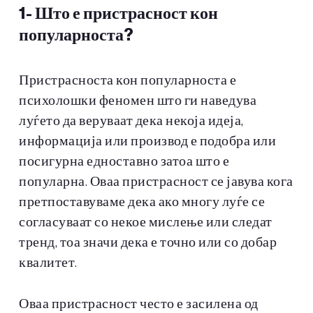
1-
Што е пристрасност кон
популарноста?
Пристрасноста кон популарноста е
психолошки феномен што ги наведува
луѓето да веруваат дека некоја идеја,
информација или производ е подобра или
посигурна едноставно затоа што е
популарна. Оваа пристрасност се јавува кога
претпоставуваме дека ако многу луѓе се
согласуваат со некое мислење или следат
тренд, тоа значи дека е точно или со добар
квалитет.
Оваа пристрасност често е засилена од