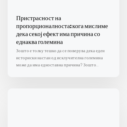
има
причина
со
Пристрасност на
еднаква
пропорционалноста: кога мислиме
големина
дека секој ефект има причина со
еднаква големина
Зошто е толку тешко да се поверува дека еден
историски настан од исклучителна големина
може да има едноставна причина? Зошто…
Фреквенциската
илузија:
Зошто
гледаме
работи