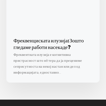
насекаде?
Фреквенциската илузија: Зошто
гледаме работи насекаде?
Фреквентната илузија е когнитивна
пристрасност што нè тера да ја прецениме
сеприсутноста на некој настан или дел од
информацијата, едноставно…