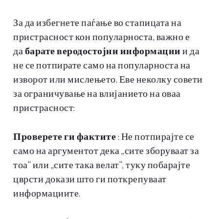
За да избегнете паѓање во стапицата на
пристрасност кон популарноста, важно е
да
барате веродостојни информации
и да
не се потпирате само на популарноста на
изворот или мислењето. Еве неколку совети
за ограничување на влијанието на оваа
пристрасност:
Проверете ги фактите
: Не потпирајте се
само на аргументот дека „сите зборуваат за
тоа“ или „сите така велат“, туку побарајте
цврсти докази што ги поткрепуваат
информациите.