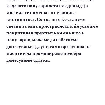
каде што популарноста на една идеја
може да се помеша со нејзината
вистинитост. Со тоа што ќе станеме
свесни за оваа пристрасност и ќе усвоиме
покритичен пристап кон она што е
популарно, можеме да избегнеме
донесување одлуки само врз основа на
масите и да промовираме подобро
донесување одлуки.