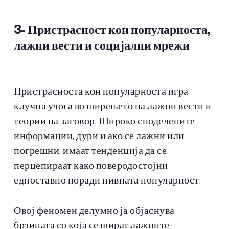
3-
Пристрасност кон популарноста,
лажни вести и социјални мрежи
Пристрасноста кон популарноста игра
клучна улога во ширењето на лажни вести и
теории на заговор. Широко споделените
информации, дури и ако се лажни или
погрешни, имаат тенденција да се
перцепираат како поверодостојни
едноставно поради нивната популарност.
Овој феномен делумно ја објаснува
брзината со која се шират лажните