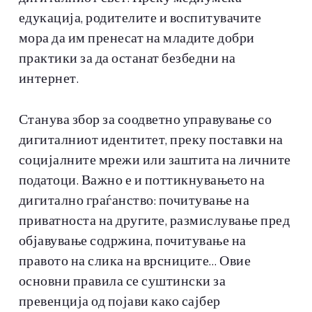
едукација, родителите и воспитувачите
мора да им пренесат на младите добри
практики за да останат безбедни на
интернет.
Станува збор за соодветно управување со
дигиталниот идентитет, преку поставки на
социјалните мрежи или заштита на личните
податоци. Важно е и поттикнувањето на
дигитално граѓанство: почитување на
приватноста на другите, размислување пред
објавување содржина, почитување на
правото на слика на врсниците… Овие
основни правила се суштински за
превенција од појави како сајбер