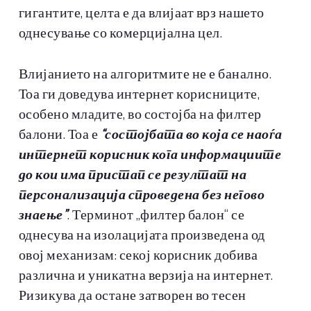
гигантите, целта е да влијаат врз нашето
однесување со комерцијална цел.
Влијанието на алгоритмите не е банално.
Тоа ги доведува интернет корисниците,
особено младите, во состојба на филтер
балони. Тоа е
“состојбата во која се наоѓа
интернет корисник кога информациите
до кои има пристап се резултат на
персонализација спроведена без негово
знаење”
. Терминот „филтер балон“ се
однесува на изолацијата произведена од
овој механизам: секој корисник добива
различна и уникатна верзија на интернет.
Ризикува да остане затворен во тесен