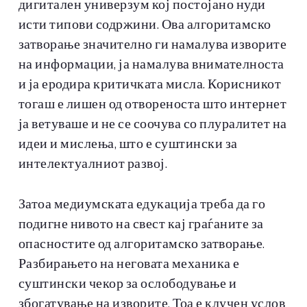
дигитален универзум кој постојано нуди
исти типови содржини. Ова алгоритамско
затворање значително ги намалува изворите
на информации, ја намалува внимателноста
и ја еродира критичката мисла. Корисникот
тогаш е лишен од отвореноста што интернет
ја ветуваше и не се соочува со плуралитет на
идеи и мислења, што е суштински за
интелектуалниот развој.
Затоа медиумската едукација треба да го
подигне нивото на свест кај граѓаните за
опасностите од алгоритамско затворање.
Разбирањето на неговата механика е
суштински чекор за ослободување и
збогатување на изворите. Тоа е клучен услов