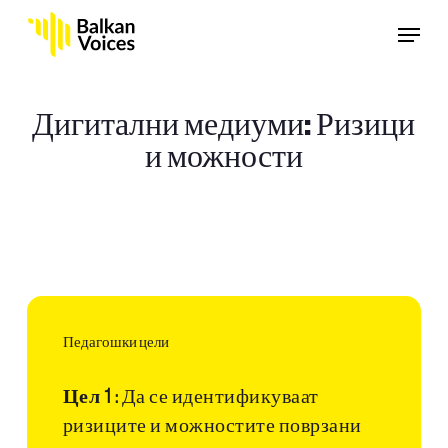
Skip
Menu
to
main
content
Дигитални медиуми: Ризици
и можности
Педагошки цели
Цел 1 :
Да се идентификуваат
ризиците и можностите поврзани