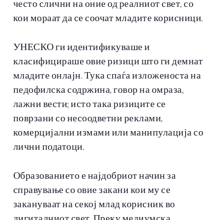
често слични на оние од реалниот свет, со
кои мораат да се соочат младите корисници.
УНЕСКО ги идентификуваше и
класифицираше овие ризици што ги демнат
младите онлајн. Тука спаѓа изложеноста на
педофилска содржина, говор на омраза,
лажни вести; исто така ризиците се
поврзани со несоодветни реклами,
комерцијални измами или манипулација со
лични податоци.
Образованието е најдобриот начин за
справување со овие закани кои му се
закануваат на секој млад корисник во
дигиталниот свет. Преку медиумска