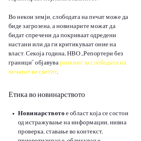
Во некои земји, слободата на печат може да
биде загрозена, а новинарите можат да
бидат спречени да покриваат одредени
настани или да ги критикуваат оние на
власт. Секоја година, НВО „Репортери без
граници“ објавува
ранкинг за слободата на
печатот во светот
.
Етика во новинарството
Новинарството
е област која се состои
од истражување на информации, нивна
проверка, ставање во контекст,
приоретизирање, обликување,