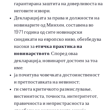
гарантирана заштита на доверливоста на
неговите извори.
Декларацијата за права и должности на
новинарите од Минхен, составена во
1971 година од сите новинарски
синдикати на европско ниво, обезбедува
насоки за
етичка практика на
новинарството
. Според оваа
декларација, новинарот достоен за тоа
име:
ја почитува човечката достоинственост
и претпоставката на невиност;
ги смета критичкото размислување,
вистинитоста, точноста, интегритетот,
правичноста и непристрасноста за