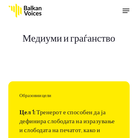
Skip
Menu
to
main
content
Медиуми и граѓанство
Образовни цели
Цел 1:
Тренерот е способен да ја
дефинира слободата на изразување
и слободата на печатот, како и