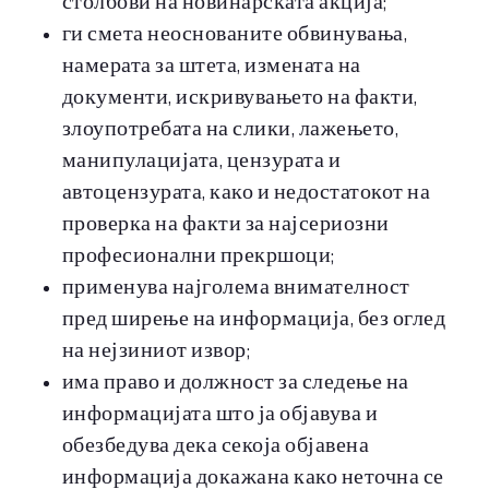
столбови на новинарската акција;
ги смета неоснованите обвинувања,
намерата за штета, измената на
документи, искривувањето на факти,
злоупотребата на слики, лажењето,
манипулацијата, цензурата и
автоцензурата, како и недостатокот на
проверка на факти за најсериозни
професионални прекршоци;
применува најголема внимателност
пред ширење на информација, без оглед
на нејзиниот извор;
има право и должност за следење на
информацијата што ја објавува и
обезбедува дека секоја објавена
информација докажана како неточна се