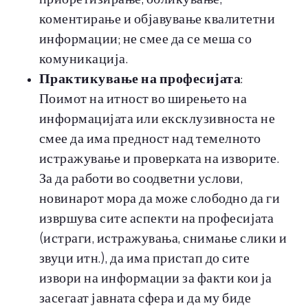
коментирање и објавување квалитетни
информации; не смее да се меша со
комуникација.
Практикување на професијата
:
Поимот на итност во ширењето на
информацијата или ексклузивноста не
смее да има предност над темелното
истражување и проверката на изворите.
За да работи во соодветни услови,
новинарот мора да може слободно да ги
извршува сите аспекти на професијата
(истраги, истражувања, снимање слики и
звуци итн.), да има пристап до сите
извори на информации за факти кои ја
засегаат јавната сфера и да му биде