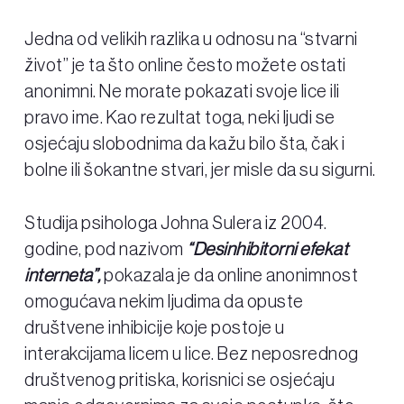
Jedna od velikih razlika u odnosu na “stvarni
život” je ta što online često možete ostati
anonimni. Ne morate pokazati svoje lice ili
pravo ime. Kao rezultat toga, neki ljudi se
osjećaju slobodnima da kažu bilo šta, čak i
bolne ili šokantne stvari, jer misle da su sigurni.
Studija psihologa Johna Sulera iz 2004.
godine, pod nazivom
“Desinhibitorni efekat
interneta”,
pokazala je da online anonimnost
omogućava nekim ljudima da opuste
društvene inhibicije koje postoje u
interakcijama licem u lice. Bez neposrednog
društvenog pritiska, korisnici se osjećaju