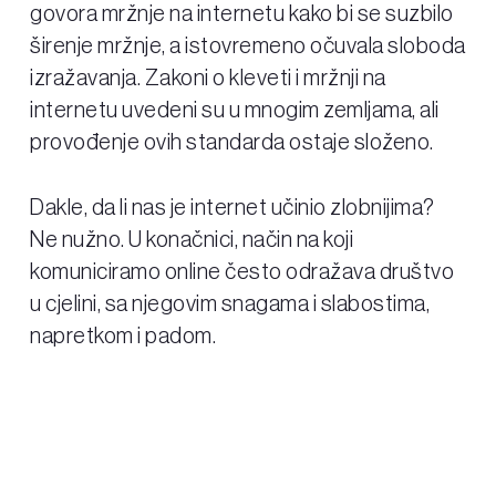
govora mržnje na internetu kako bi se suzbilo
širenje mržnje, a istovremeno očuvala sloboda
izražavanja. Zakoni o kleveti i mržnji na
internetu uvedeni su u mnogim zemljama, ali
provođenje ovih standarda ostaje složeno.
Dakle, da li nas je internet učinio zlobnijima?
Ne nužno. U konačnici, način na koji
komuniciramo online često odražava društvo
u cjelini, sa njegovim snagama i slabostima,
napretkom i padom.