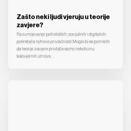
Zašto neki ljudi vjeruju u teorije
zavjere?
Razumijevanje psiholoških, socijalnih i digitalnih
pokretača njihove privlačnosti Moglo bi se pomisliti
da teorije zavjere privlače samo nekolicinu
lakovjernih umova.…
Razumijevanje
retorike
zavjere