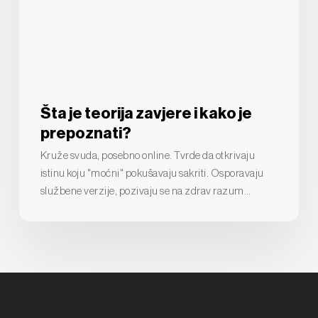
kako
je
prepoznati?
Šta je teorija zavjere i kako je
prepoznati?
Kruže svuda, posebno online. Tvrde da otkrivaju
istinu koju "moćni" pokušavaju sakriti. Osporavaju
službene verzije, pozivaju se na zdrav razum…