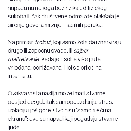
napada na nekoga bez rizika od fizičkog
sukoba ili čak društvene odmazde olakšala je
širenje govora mržnje i nasilnih poruka.
Na primjer,
trolovi
, koji samo žele da iznerviraju
druge ili započnu svađe. Ili
sajber-
maltretiranje
, kada je osoba više puta
vrijeđana, ponižavana ili joj se prijeti na
internetu.
Ovakva vrsta nasilja može imati stvarne
posljedice: gubitak samopouzdanja, stres,
izolaciju i još gore. Ovo nisu “samo riječi na
ekranu”: ovo su napadi koji pogađaju stvarne
ljude.