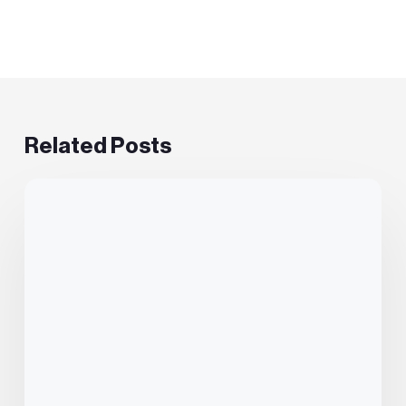
Related Posts
Zašto
neki
ljudi
vjeruju
u
teorije
zavjere?