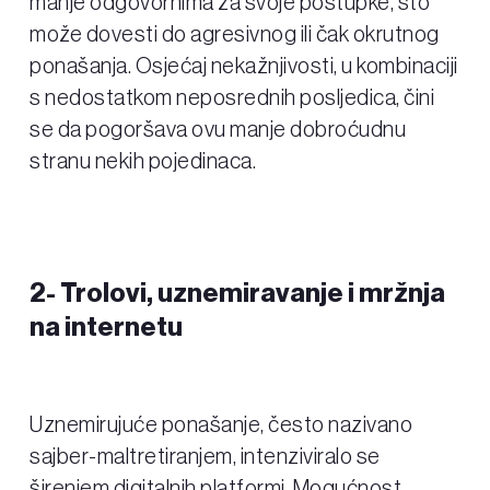
manje odgovornima za svoje postupke, što
može dovesti do agresivnog ili čak okrutnog
ponašanja. Osjećaj nekažnjivosti, u kombinaciji
s nedostatkom neposrednih posljedica, čini
se da pogoršava ovu manje dobroćudnu
stranu nekih pojedinaca.
2-
Trolovi, uznemiravanje i mržnja
na internetu
Uznemirujuće ponašanje, često nazivano
sajber-maltretiranjem, intenziviralo se
širenjem digitalnih platformi. Mogućnost