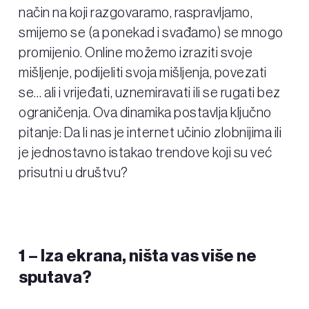
način na koji razgovaramo, raspravljamo,
smijemo se (a ponekad i svađamo) se mnogo
promijenio. Online možemo izraziti svoje
mišljenje, podijeliti svoja mišljenja, povezati
se… ali i vrijeđati, uznemiravati ili se rugati bez
ograničenja. Ova dinamika postavlja ključno
pitanje: Da li nas je internet učinio zlobnijima ili
je jednostavno istakao trendove koji su već
prisutni u društvu?
1 –
Iza ekrana, ništa vas više ne
sputava?