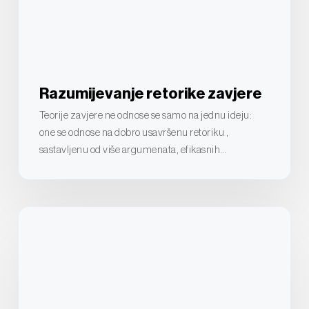
Razumijevanje retorike zavjere
Teorije zavjere ne odnose se samo na jednu ideju:
one se odnose na dobro usavršenu retoriku ,
sastavljenu od više argumenata, efikasnih…
Šta
je
teorija
zavjere
i