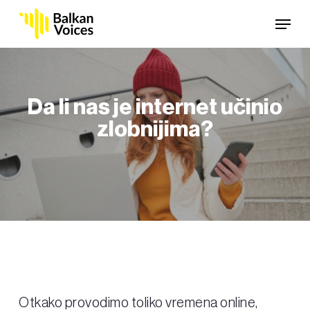
Skip
Menu
to
main
content
Da li nas je internet učinio
zlobnijima?
Otkako provodimo toliko vremena online,