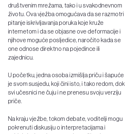
društvenim mrežama, tako i u svakodnevnom
životu. Ova vježba omogućava da se razmotri
pitanje iskrivljavanja poruka koje kruže
internetom i da se objasne ove deformacije i
njihove moguće posljedice, naročito kada se
one odnose direktno na pojedince ili
zajednicu.
U početku, jedna osoba izmišlja priču i šapuće
je svom susjedu, koji čini isto, i tako redom, dok
svi učesnici ne čuju i ne prenesu svoju verziju
priče.
Na kraju vježbe, tokom debate, voditelji mogu
pokrenuti diskusiju o interpretacijama i