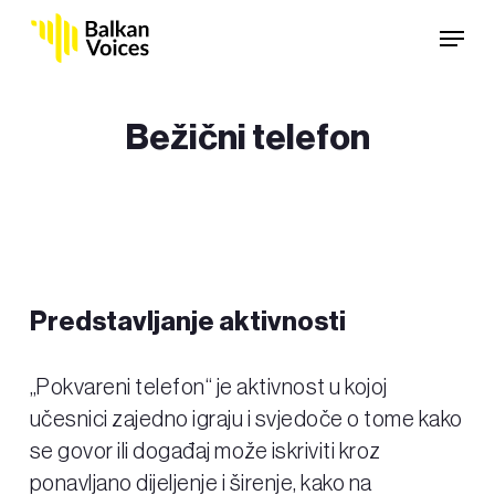
Skip
Menu
to
main
content
Bežični telefon
Predstavljanje aktivnosti
„Pokvareni telefon“ je aktivnost u kojoj
učesnici zajedno igraju i svjedoče o tome kako
se govor ili događaj može iskriviti kroz
ponavljano dijeljenje i širenje, kako na