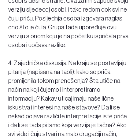
osobi s desne strane. Ova zatim šapuće svoju
verziju sljedećoj osobi, i tako redom dok svi ne
čuju priču. Posljednja osoba izgovara naglas
ono što je čula. Grupa tada upoređuje ovu
verziju s onom koju je na početku ispričala prva
osoba i uočava razlike.
4. Zajednička diskusija: Na kraju se postavljaju
pitanja (napisana na tabli): kako se priča
promijenila tokom prenošenja? Šta utiče na
način na koji čujemo i interpretiramo
informaciju? Kakav uticaj imaju naše lične
iskustva i interesi na naše stavove? Da li se
nekad pojave različite interpretacije iste priče
i da li se tada pitamo koja verzija je tačna? Ako
svi vide i čuju stvari na malo drugačiji način,