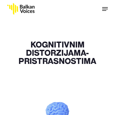
Skip
Menu
to
main
content
KOGNITIVNIM
DISTORZIJAMA-
PRISTRASNOSTIMA