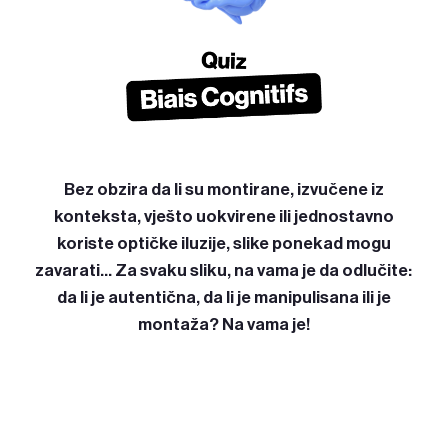
Bez obzira da li su montirane, izvučene iz
konteksta, vješto uokvirene ili jednostavno
koriste optičke iluzije, slike ponekad mogu
zavarati... Za svaku sliku, na vama je da odlučite:
da li je autentična, da li je manipulisana ili je
montaža? Na vama je!