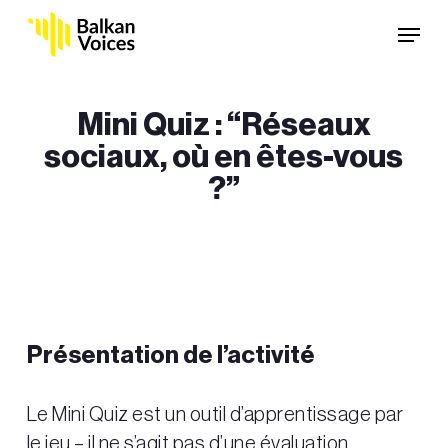
Skip
Menu
to
main
content
Mini Quiz : “Réseaux
sociaux, où en êtes-vous
?”
Présentation de l’activité
Le Mini Quiz est un outil d’apprentissage par
le jeu – il ne s’agit pas d’une évaluation.