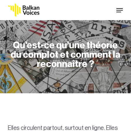
Skip
Menu
to
main
content
Qu’est-ce qu’une théorie
du complot et comment la
reconnaître ?
Elles circulent partout, surtout en ligne. Elles