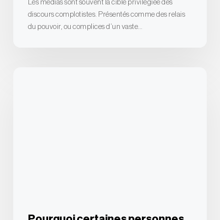
Les médias sont souvent la cible privilégiée des
discours complotistes. Présentés comme des relais
du pouvoir, ou complices d’un vaste…
Pourquoi
certaines
personnes
adhèrent
aux
théories
du
complot
?
Pourquoi certaines personnes