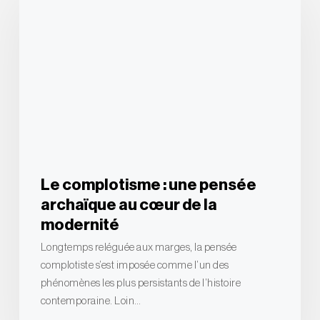
:
une
pensée
archaïque
au
cœur
de
la
modernité
Le complotisme : une pensée
archaïque au cœur de la
modernité
Longtemps reléguée aux marges, la pensée
complotiste s’est imposée comme l’un des
phénomènes les plus persistants de l’histoire
contemporaine. Loin…