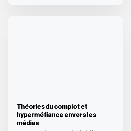
Théories
du
complot
et
hyperméfiance
envers
les
médias
Théories du complot et
hyperméfiance envers les
médias