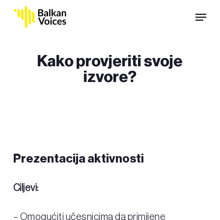
Skip
Menu
to
main
content
Kako provjeriti svoje
izvore?
Prezentacija aktivnosti
Ciljevi:
– Omogućiti učesnicima da primijene