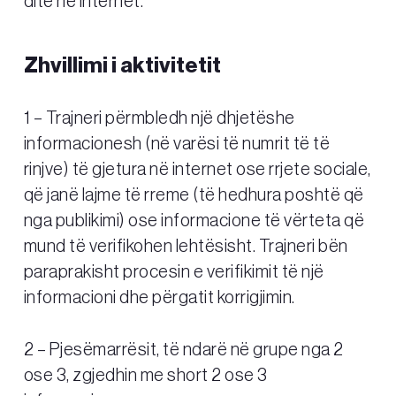
ditë në internet.
Zhvillimi i aktivitetit
1 – Trajneri përmbledh një dhjetëshe
informacionesh (në varësi të numrit të të
rinjve) të gjetura në internet ose rrjete sociale,
që janë lajme të rreme (të hedhura poshtë që
nga publikimi) ose informacione të vërteta që
mund të verifikohen lehtësisht. Trajneri bën
paraprakisht procesin e verifikimit të një
informacioni dhe përgatit korrigjimin.
2 – Pjesëmarrësit, të ndarë në grupe nga 2
ose 3, zgjedhin me short 2 ose 3