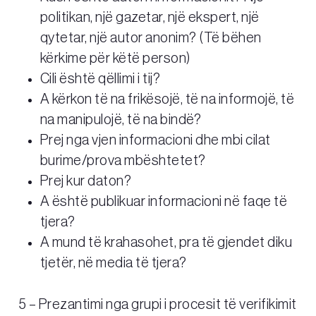
politikan, një gazetar, një ekspert, një
qytetar, një autor anonim? (Të bëhen
kërkime për këtë person)
Cili është qëllimi i tij?
A kërkon të na frikësojë, të na informojë, të
na manipulojë, të na bindë?
Prej nga vjen informacioni dhe mbi cilat
burime/prova mbështetet?
Prej kur daton?
A është publikuar informacioni në faqe të
tjera?
A mund të krahasohet, pra të gjendet diku
tjetër, në media të tjera?
5 – Prezantimi nga grupi i procesit të verifikimit