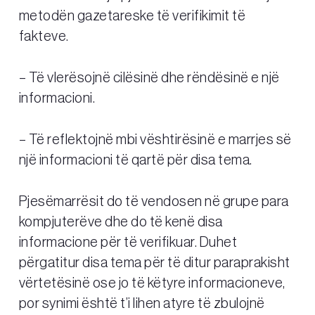
metodën gazetareske të verifikimit të
fakteve.
– Të vlerësojnë cilësinë dhe rëndësinë e një
informacioni.
– Të reflektojnë mbi vështirësinë e marrjes së
një informacioni të qartë për disa tema.
Pjesëmarrësit do të vendosen në grupe para
kompjuterëve dhe do të kenë disa
informacione për të verifikuar. Duhet
përgatitur disa tema për të ditur paraprakisht
vërtetësinë ose jo të këtyre informacioneve,
por synimi është t’i lihen atyre të zbulojnë