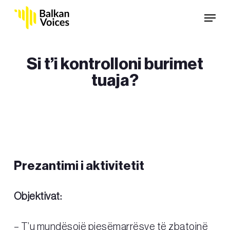
Skip
Menu
to
main
content
Si t’i kontrolloni burimet
tuaja?
Prezantimi i aktivitetit
Objektivat:
– T’u mundësojë pjesëmarrësve të zbatojnë