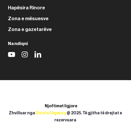
Hapësira Rinore
Zona e mësuesve
Zona e gazetarëve
Na ndiqni
Njoftimet ligjore
Zhvilluar nga
District Agency
@ 2025. Të gjitha të drejtat e
rezervuara