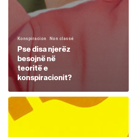
Konspiracion
Non classé
Pse disa njerëz
besojnë në
teoritë e
konspiracionit?
Kuptimi
i
retorikës
së
konspiracionit