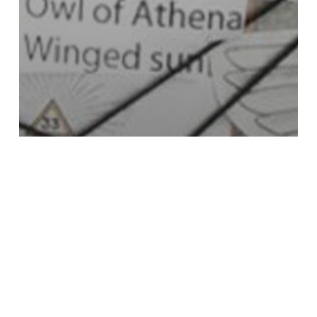
Konspiracion
Non classé
Çfarë është një teori
konspiracioni dhe si ta
dallojmë atë?