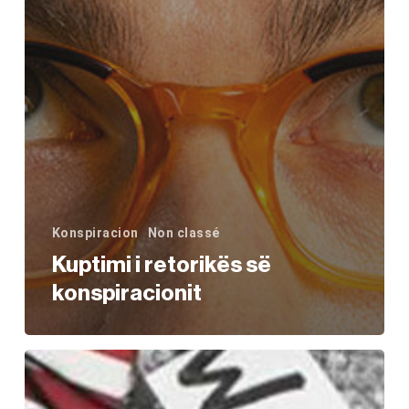
Konspiracion
Non classé
Kuptimi i retorikës së
konspiracionit
Çfarë
është