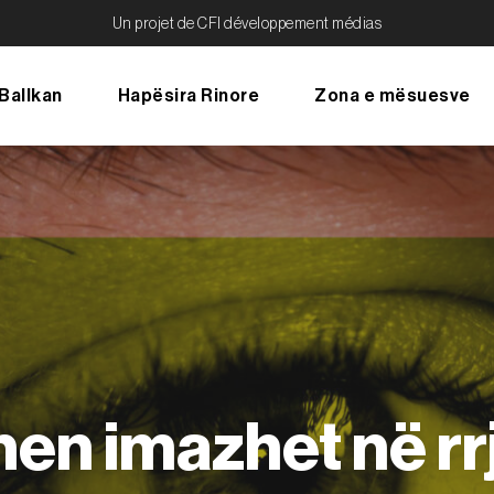
Un projet de CFI développement médias
Ballkan
Hapësira Rinore
Zona e mësuesve
ohen imazhet në rr