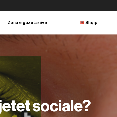
Zona e gazetarëve
Shqip
Français
English
Bosanski
Shqip
македонски јазик
jetet sociale?