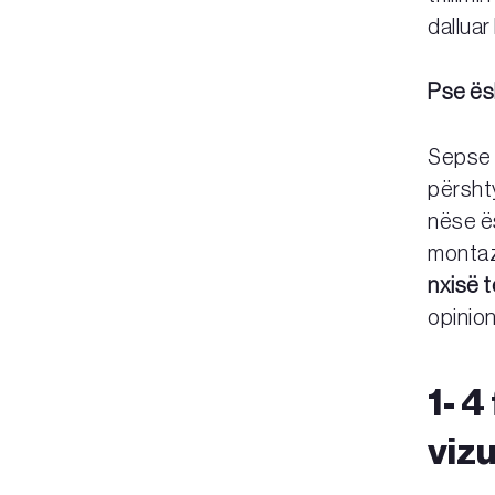
dalluar
Pse ës
Sepse n
përsht
nëse ës
montaz
nxisë t
opinion
1-
4
vizu