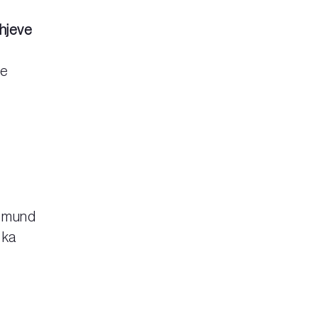
hjeve
 e
tu mund
 ka