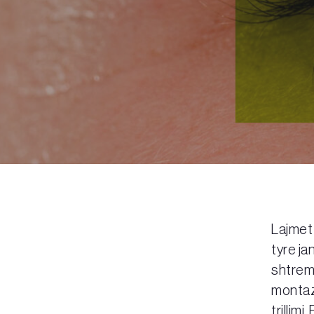
Lajmet 
tyre ja
shtremb
montazh
trillim