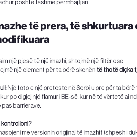
edhur poshtë tashmë përmbajtjen.
mazhe të prera, të shkurtuara
modifikuara
im një pjesë të një imazhi, shtojmë një filtër ose
kojmë një element për ta bërë skenën
të thotë diçka tj
ll:
Një foto e një proteste në Serbi u pre për ta bërë 
ikur po digjej një flamur i BE-së, kur në të vërtetë ai 
 pas barrierave.
a kontrolloni?
sojeni me versionin origjinal të imazhit (shpesh i 