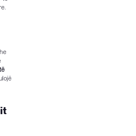
re.
dhe
ë
të
ulojë
it