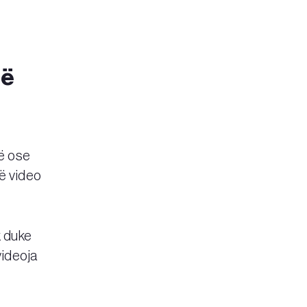
të
të ose
jë video
k duke
videoja