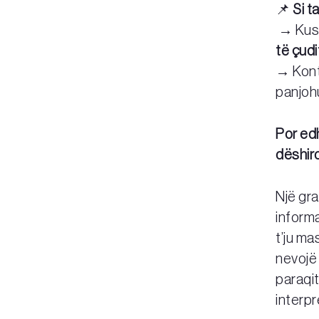
📌
Si t
→ Kush
të çud
→ Kontr
panjohu
Por ed
dëshiro
Një gr
informa
t’ju m
nevojë 
paraqit
interpr