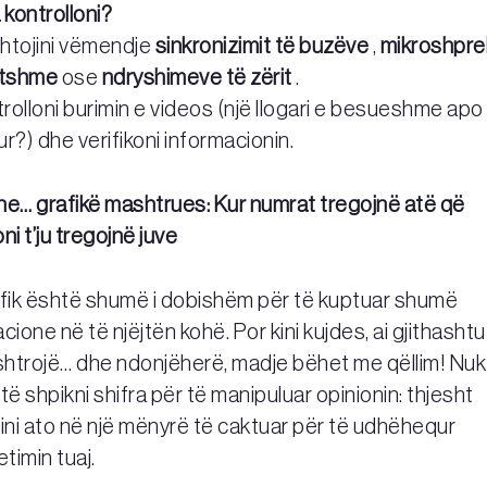
a kontrolloni?
tojini vëmendje
sinkronizimit të buzëve
,
mikroshpre
itshme
ose
ndryshimeve të zërit
.
olloni burimin e videos (një llogari e besueshme apo
r?) dhe verifikoni informacionin.
he… grafikë mashtrues: Kur numrat tregojnë atë që
ni t’ju tregojnë juve
afik është shumë i dobishëm për të kuptuar shumë
cione në të njëjtën kohë. Por kini kujdes, ai gjithash
ashtrojë… dhe ndonjëherë, madje bëhet me qëllim! Nuk
të shpikni shifra për të manipuluar opinionin: thjesht
ini ato në një mënyrë të caktuar për të udhëhequr
etimin tuaj.