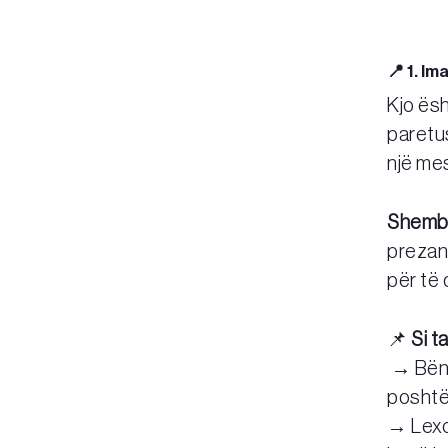
📍 1. Im
Kjo ësh
paretu
një me
Shembu
prezan
për të
📌
Si ta
→ Bëni
poshtë)
→ Lex