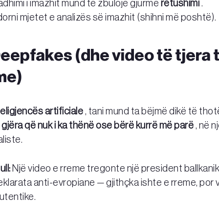
himi i imazhit mund të zbulojë gjurmë
retushimi
.
rni mjetet e analizës së imazhit (shihni më poshtë).
eepfakes (dhe video të tjera 
me)
teligjencës artificiale
, tani mund ta bëjmë dikë të tho
ë
gjëra që nuk i ka thënë ose bërë kurrë më parë
, në n
aliste.
ll:
Një video e rreme tregonte një president ballkani
klarata anti-evropiane — gjithçka ishte e rreme, por 
utentike.