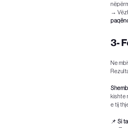
nëpërmj
→ Vëz
paqën
3- 
Ne mbi
Rezulta
Shembu
kishte 
e tij t
📌
Si t