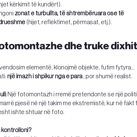
et kërkimit të kundërt).
hgoni
zonat e turbullta, të shtrembëruara ose të
drueshme
(hijet, reflektimet, përmasat, etj.).
Fotomontazhe dhe truke dixhi
vendosim elementë, klonojmë objekte, futim fytyra…
ti:
një imazh i shpikur nga e para
, por shumë realist.
ll:
Një fotomontazh i rremë pretendonte se një polit
marrë pjesë në një takim me ekstremistë, kur në fakt 
hjesht ishte shtuar në foto.
a kontrolloni?