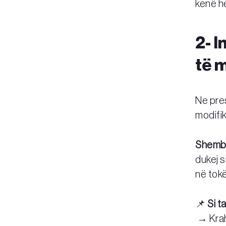
kenë h
2-
I
të 
Ne pres
modifi
Shembu
dukej s
në tokë
📌
Si t
→ Kraha