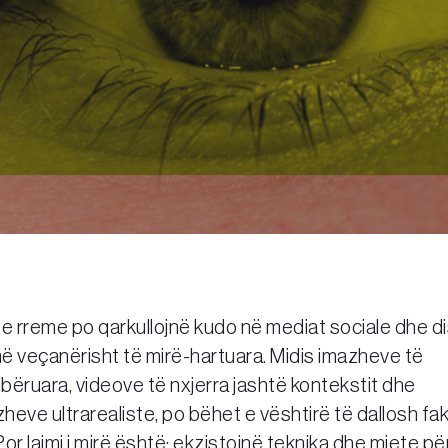
e rreme po qarkullojnë kudo në mediat sociale dhe di
në veçanërisht të mirë-hartuara. Midis imazheve të
ëruara, videove të nxjerra jashtë kontekstit dhe
eve ultrarealiste, po bëhet e vështirë të dallosh fak
i. Por lajmi i mirë është: ekzistojnë teknika dhe mjete pë