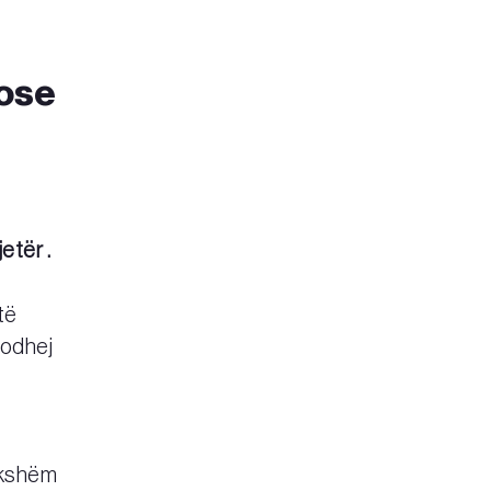
 ose
etër .
të
ndodhej
dukshëm