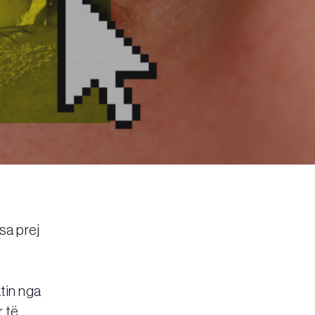
sa prej
tin nga
r të