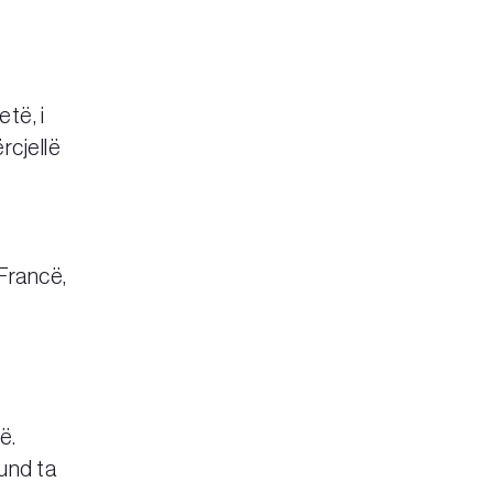
të, i
rcjellë
Francë,
ë.
und ta