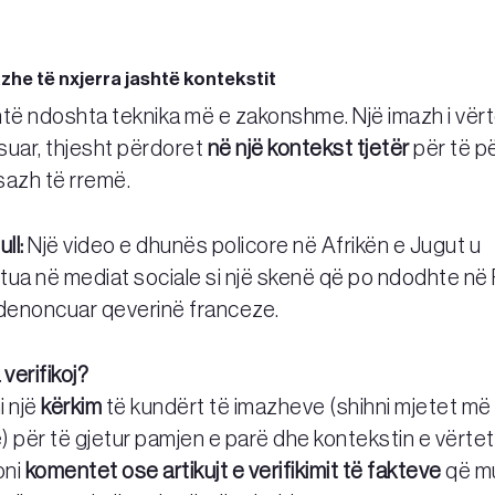
azhe të nxjerra jashtë kontekstit
të ndoshta teknika më e zakonshme. Një imazh i vërte
suar, thjesht përdoret
në një kontekst tjetër
për të pë
sazh të rremë.
ll:
Një video e dhunës policore në Afrikën e Jugut u
tua në mediat sociale si një skenë që po ndodhte në 
 denoncuar qeverinë franceze.
 verifikoj?
 një
kërkim
të kundërt të imazheve (shihni mjetet më
 për të gjetur pamjen e parë dhe kontekstin e vërtet
oni
komentet ose artikujt e verifikimit të fakteve
që m