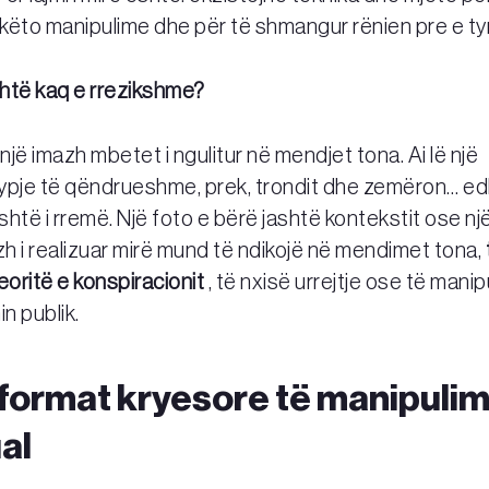
 këto manipulime dhe për të shmangur rënien pre e ty
htë kaq e rrezikshme?
jë imazh mbetet i ngulitur në mendjet tona. Ai lë një
ypje të qëndrueshme, prek, trondit dhe zemëron… e
htë i rremë. Një foto e bërë jashtë kontekstit ose nj
h i realizuar mirë mund të ndikojë në mendimet tona,
eoritë e konspiracionit
, të nxisë urrejtje ose të manip
in publik.
 format kryesore të manipulim
al