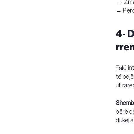
→ Zmad
→ Përdo
4- D
rre
Falë
in
të bëj
ultrare
Shembu
bërë de
dukej a