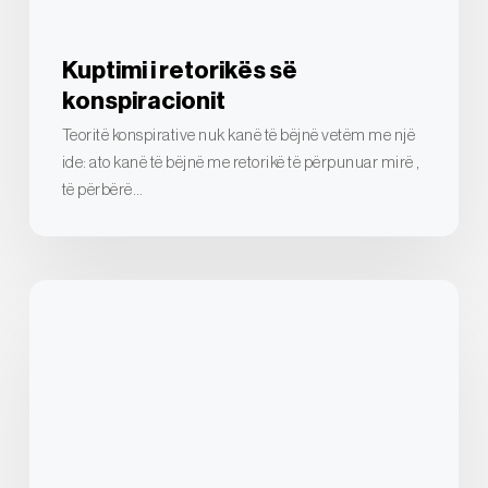
Kuptimi i retorikës së
konspiracionit
Teoritë konspirative nuk kanë të bëjnë vetëm me një
ide: ato kanë të bëjnë me retorikë të përpunuar mirë ,
të përbërë…
Çfarë
është
një
teori
konspiracioni
dhe
si