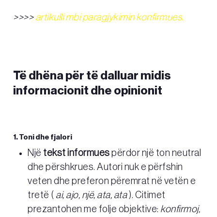
>>>>
artikulli mbi paragjykimin konfirmues.
Të dhëna për të dalluar midis
informacionit dhe opinionit
1. Toni dhe fjalori
Një
tekst informues
përdor një ton neutral
dhe përshkrues. Autori nuk e përfshin
veten dhe preferon përemrat në vetën e
tretë (
ai, ajo, një, ata, ata
). Citimet
prezantohen me folje objektive:
konfirmoj,