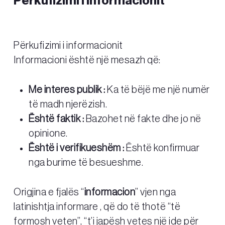
Përkufizimi i informacionit
Përkufizimi i informacionit
Informacioni është një mesazh që:
Me interes publik :
Ka të bëjë me një numër
të madh njerëzish.
Është faktik :
Bazohet në fakte dhe jo në
opinione.
Është i verifikueshëm :
Është konfirmuar
nga burime të besueshme.
Origjina e fjalës “
informacion
” vjen nga
latinishtja informare , që do të thotë “të
formosh veten”, “t’i japësh vetes një ide për