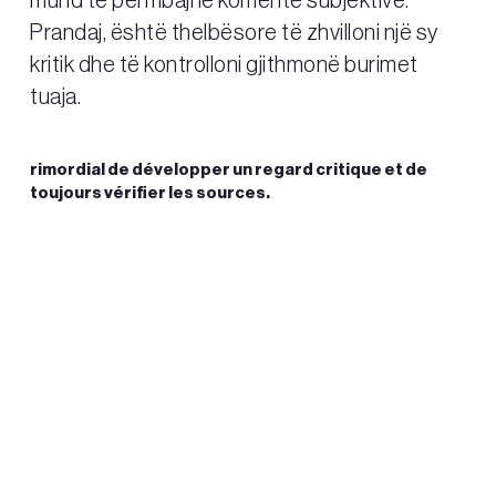
mund të përmbajnë komente subjektive.
Prandaj, është thelbësore të zhvilloni një sy
kritik dhe të kontrolloni gjithmonë burimet
tuaja.
rimordial de développer un regard critique et de
toujours vérifier les sources.