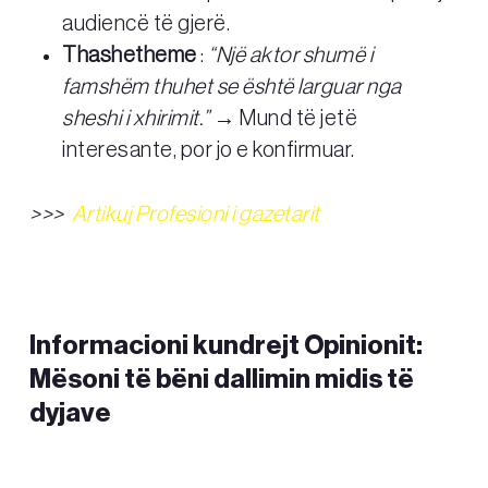
audiencë të gjerë.
Thashetheme
:
“Një aktor shumë i
famshëm thuhet se është larguar nga
sheshi i xhirimit.”
→ Mund të jetë
interesante, por jo e konfirmuar.
>>>
Artikuj Profesioni i gazetarit
Informacioni kundrejt Opinionit:
Mësoni të bëni dallimin midis të
dyjave