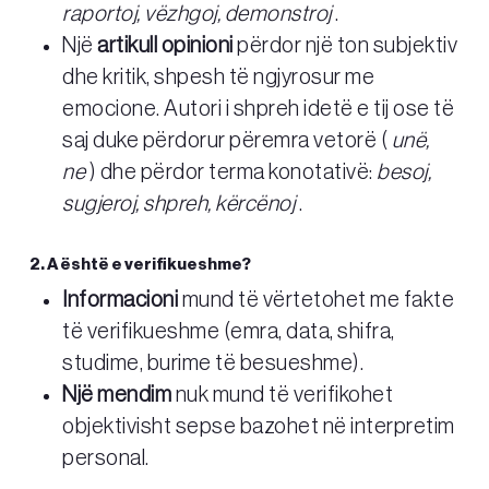
raportoj, vëzhgoj, demonstroj
.
Një
artikull opinioni
përdor një ton subjektiv
dhe kritik, shpesh të ngjyrosur me
emocione. Autori i shpreh idetë e tij ose të
saj duke përdorur përemra vetorë (
unë,
ne
) dhe përdor terma konotativë:
besoj,
sugjeroj, shpreh, kërcënoj
.
2. A është e verifikueshme?
Informacioni
mund të vërtetohet me fakte
të verifikueshme (emra, data, shifra,
studime, burime të besueshme).
Një mendim
nuk mund të verifikohet
objektivisht sepse bazohet në interpretim
personal.