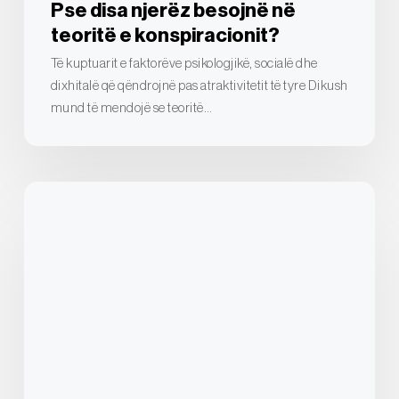
Pse disa njerëz besojnë në
teoritë e konspiracionit?
Të kuptuarit e faktorëve psikologjikë, socialë dhe
dixhitalë që qëndrojnë pas atraktivitetit të tyre Dikush
mund të mendojë se teoritë…
Kuptimi
i
retorikës
së
konspiracionit