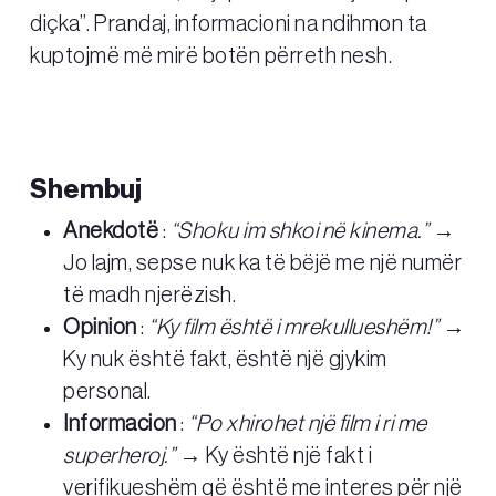
diçka”. Prandaj, informacioni na ndihmon ta
kuptojmë më mirë botën përreth nesh.
Shembuj
Anekdotë
:
“Shoku im shkoi në kinema.”
→
Jo lajm, sepse nuk ka të bëjë me një numër
të madh njerëzish.
Opinion
:
“Ky film është i mrekullueshëm!”
→
Ky nuk është fakt, është një gjykim
personal.
Informacion
:
“Po xhirohet një film i ri me
superheroj.”
→ Ky është një fakt i
verifikueshëm që është me interes për një