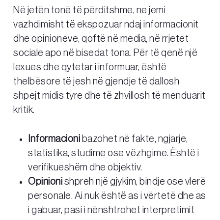
Në jetën tonë të përditshme, ne jemi
vazhdimisht të ekspozuar ndaj informacionit
dhe opinioneve, qoftë në media, në rrjetet
sociale apo në bisedat tona. Për të qenë një
lexues dhe qytetar i informuar, është
thelbësore të jesh në gjendje të dallosh
shpejt midis tyre dhe të zhvillosh të menduarit
kritik.
Informacioni
bazohet në fakte, ngjarje,
statistika, studime ose vëzhgime. Është i
verifikueshëm dhe objektiv.
Opinioni
shpreh një gjykim, bindje ose vlerë
personale. Ai nuk është as i vërtetë dhe as
i gabuar, pasi i nënshtrohet interpretimit